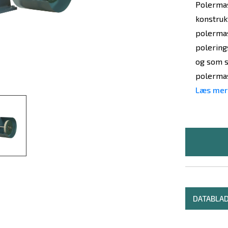
Polermas
konstruk
polermask
polering
og som s
polermas
Læs mer
DATABLA