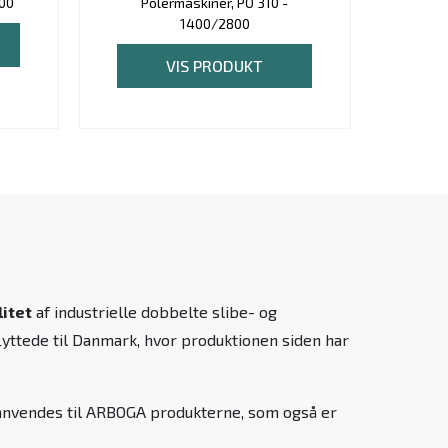
800
Polermaskiner, PO 310 -
Pole
1400/2800
VIS PRODUKT
litet
af industrielle dobbelte slibe- og
yttede til Danmark, hvor produktionen siden har
nvendes til ARBOGA produkterne, som også er