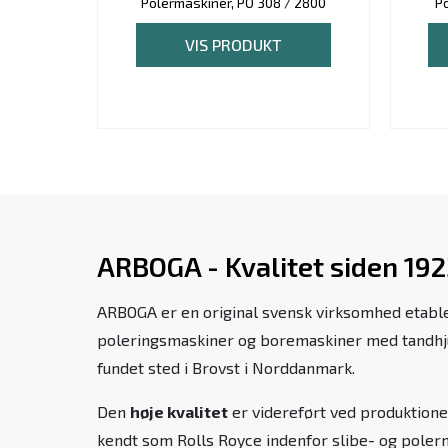
Polermaskiner, PO 308 / 2800
Po
VIS PRODUKT
ARBOGA - Kvalitet siden 19
ARBOGA er en original svensk virksomhed etabler
poleringsmaskiner og boremaskiner med tandhjul
fundet sted i Brovst i Norddanmark.
Den
høje kvalitet
er videreført ved produktion
kendt som Rolls Royce indenfor slibe- og poler