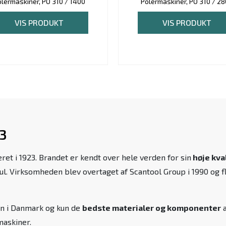
lermaskiner, PO 310 / 1400
Polermaskiner, PO 310 / 2
VIS PRODUKT
VIS PRODUKT
23
et i 1923. Brandet er kendt over hele verden for sin
høje kva
. Virksomheden blev overtaget af Scantool Group i 1990 og fl
en i Danmark og kun de
bedste materialer og komponenter
a
maskiner.