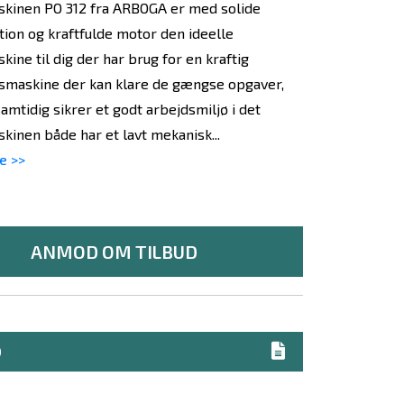
kinen PO 312 fra ARBOGA er med solide
tion og kraftfulde motor den ideelle
ine til dig der har brug for en kraftig
smaskine der kan klare de gængse opgaver,
amtidig sikrer et godt arbejdsmiljø i det
kinen både har et lavt mekanisk...
e >>
ANMOD OM TILBUD
D