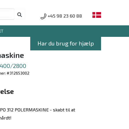
+45 98 23 60 88
KT
Har du brug for hjælp
askine
 1400/2800
er: #312653002
else
O 312 POLERMASKINE - skabt til at
hårdt!