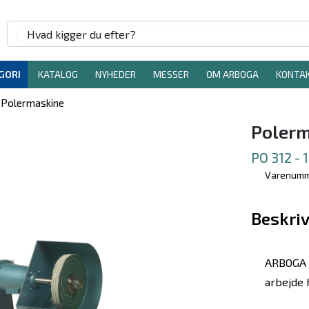
GORI
KATALOG
NYHEDER
MESSER
OM ARBOGA
KONTA
Polermaskine
Polerm
PO 312 -
Varenumm
Beskriv
ARBOGA P
arbejde 