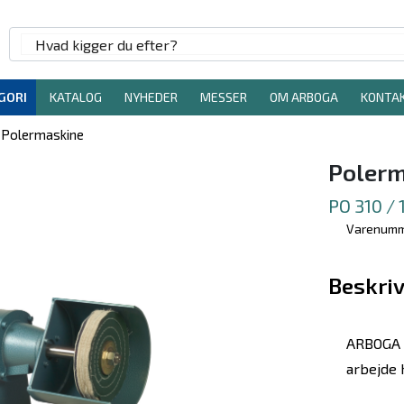
GORI
KATALOG
NYHEDER
MESSER
OM ARBOGA
KONTA
Polermaskine
Polerm
PO 310 /
Varenumm
Beskriv
ARBOGA P
arbejde 