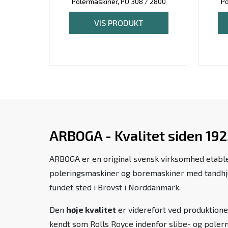
Polermaskiner, PO 308 / 2800
Po
VIS PRODUKT
ARBOGA - Kvalitet siden 19
ARBOGA er en original svensk virksomhed etabler
poleringsmaskiner og boremaskiner med tandhjul
fundet sted i Brovst i Norddanmark.
Den
høje kvalitet
er videreført ved produktion
kendt som Rolls Royce indenfor slibe- og poler