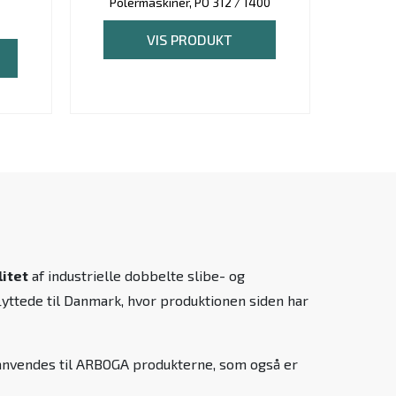
Polermaskiner, PO 312 / 1400
Pole
VIS PRODUKT
litet
af industrielle dobbelte slibe- og
yttede til Danmark, hvor produktionen siden har
nvendes til ARBOGA produkterne, som også er