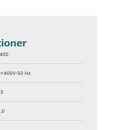
tioner
1400
3x400V-50 Hz
,5
,0