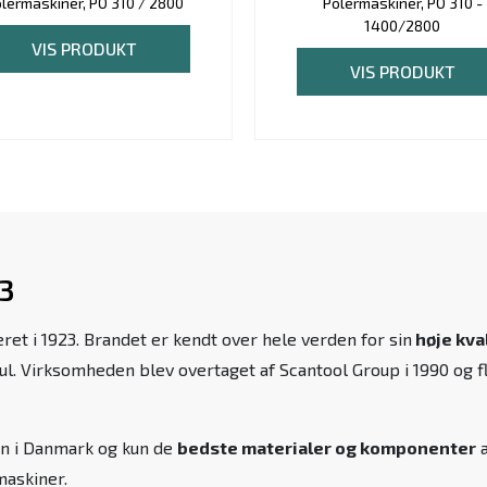
lermaskiner, PO 310 / 2800
Polermaskiner, PO 310 -
1400/2800
VIS PRODUKT
VIS PRODUKT
23
et i 1923. Brandet er kendt over hele verden for sin
høje kva
. Virksomheden blev overtaget af Scantool Group i 1990 og fl
en i Danmark og kun de
bedste materialer og komponenter
a
maskiner.