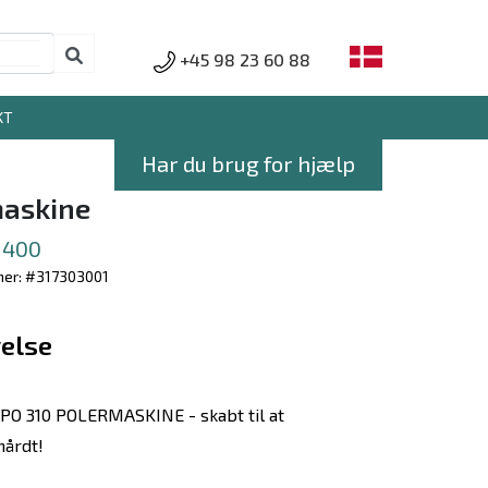
+45 98 23 60 88
KT
Har du brug for hjælp
askine
 1400
er: #317303001
else
O 310 POLERMASKINE - skabt til at
hårdt!