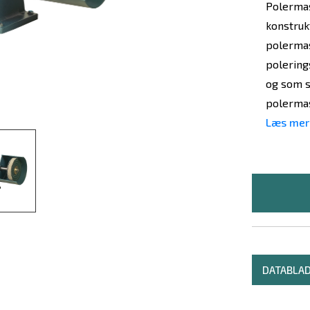
Polermas
konstruk
polermask
polering
og som s
polermas
Læs mer
DATABLA