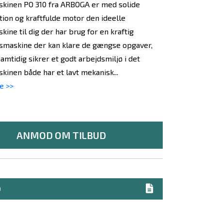
kinen PO 310 fra ARBOGA er med solide
tion og kraftfulde motor den ideelle
ine til dig der har brug for en kraftig
smaskine der kan klare de gængse opgaver,
amtidig sikrer et godt arbejdsmiljø i det
kinen både har et lavt mekanisk...
e >>
ANMOD OM TILBUD
D