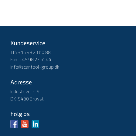
Kundeservice
Tlf: +45 98 23 60 88
Fax: +45 98 23 61 44
info@scantool-group.dk
Adresse
Industrivej 3-9
DK-9460 Brovst
Følg os