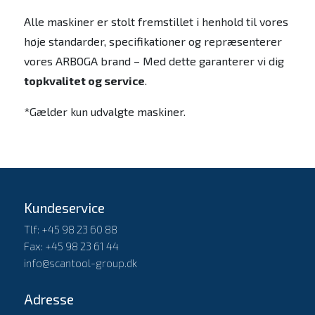
Alle maskiner er stolt fremstillet i henhold til vores
høje standarder, specifikationer og repræsenterer
vores ARBOGA brand – Med dette garanterer vi dig
topkvalitet og service
.
*Gælder kun udvalgte maskiner.
Kundeservice
Tlf: +45 98 23 60 88
Fax: +45 98 23 61 44
info@scantool-group.dk
Adresse