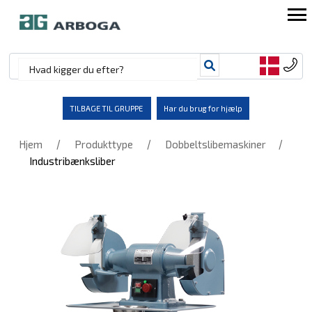
TILBAGE TIL GRUPPE
Har du brug for hjælp
/
/
/
Hjem
Produkttype
Dobbeltslibemaskiner
Industribænksliber