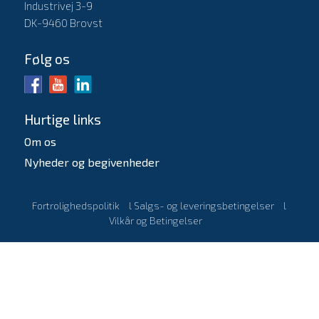
Industrivej 3-9
DK-9460 Brovst
Følg os
Hurtige links
Om os
Nyheder og begivenheder
Fortrolighedspolitik
l
Salgs- og leveringsbetingelser
l
Vilkår og Betingelser