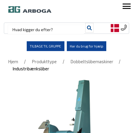
TILBAGE TIL GRUPPE
Har du brug for hjælp
/
/
/
Hjem
Produkttype
Dobbeltslibemaskiner
Industribænksliber