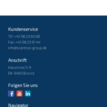
Kundenservice
Tlf: +45 98 23 60 88
Fax: +45 98 23 61 44
info@scantool-group.dk
Anschrift
Industrivej 3-9
DK-9460 Brovst
Folgen Sie uns
Navigator