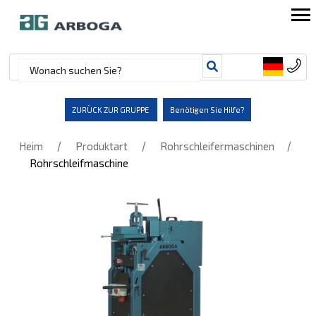
ZURÜCK ZUR GRUPPE
Benötigen Sie Hilfe?
/
/
/
Heim
Produktart
Rohrschleifermaschinen
Rohrschleifmaschine