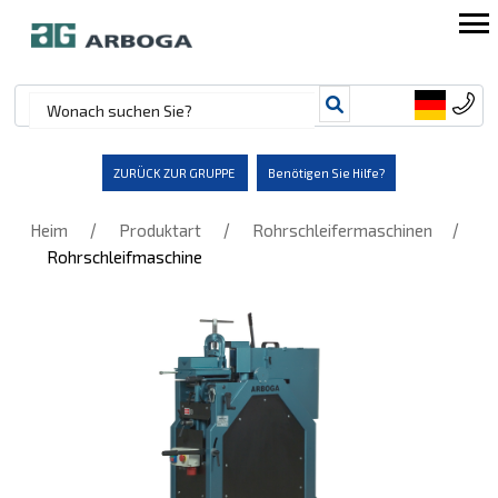
ZURÜCK ZUR GRUPPE
Benötigen Sie Hilfe?
/
/
/
Heim
Produktart
Rohrschleifermaschinen
Rohrschleifmaschine