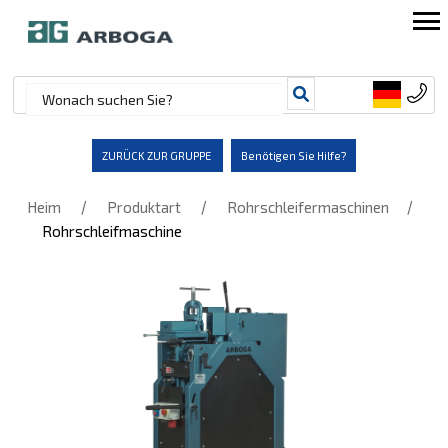
ZURÜCK ZUR GRUPPE
Benötigen Sie Hilfe?
/
/
/
Heim
Produktart
Rohrschleifermaschinen
Rohrschleifmaschine