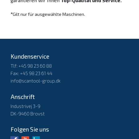
garantieren wir Ihnen
Top-Qualität und Service.
*
Gilt nur für ausgewählte Maschinen.
Kundenservice
Tlf: +45 98 23 60 88
Fax: +45 98 23 61 44
info@scantool-group.dk
Anschrift
Industrivej 3-9
DK-9460 Brovst
Folgen Sie uns