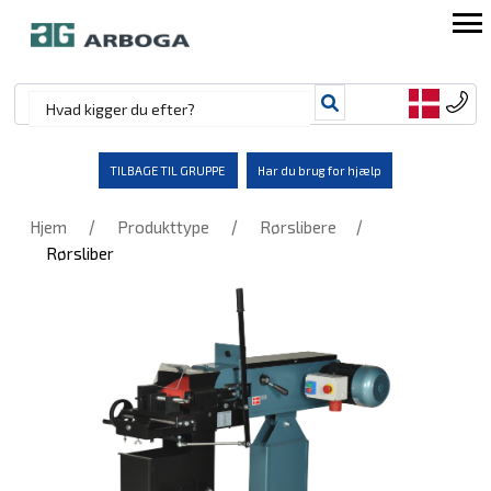
TILBAGE TIL GRUPPE
Har du brug for hjælp
/
/
/
Hjem
Produkttype
Rørslibere
Rørsliber