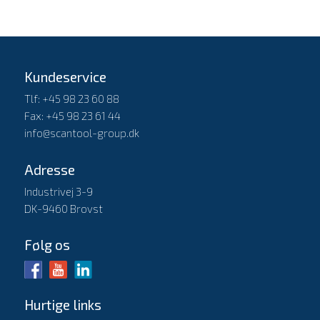
Kundeservice
Tlf: +45 98 23 60 88
Fax: +45 98 23 61 44
info@scantool-group.dk
Adresse
Industrivej 3-9
DK-9460 Brovst
Følg os
Hurtige links