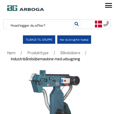
TILBAGE TIL GRUPPE
Har du brug for hjælp
/
/
/
Hjem
Produkttype
Båndslibere
Industribåndslibemaskine med udsugning