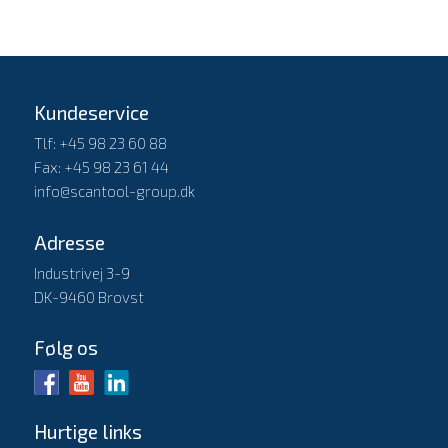
Kundeservice
Tlf: +45 98 23 60 88
Fax: +45 98 23 61 44
info@scantool-group.dk
Adresse
Industrivej 3-9
DK-9460 Brovst
Følg os
Hurtige links