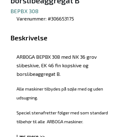
borslibeaggregat B
BEPBX 308
Varenummer: #306653175
Beskrivelse
ARBOGA BEPBX 308 med NK 36 grov
slibeskive, EK 46 fin kopskive og
borslibeaggregat B.
Alle maskiner tilbydes på søjle med og uden
udsugning.
Speciel stenafretter følger med som standard
tilbehør til alle ARBOGA maskiner.
Læs mere >>