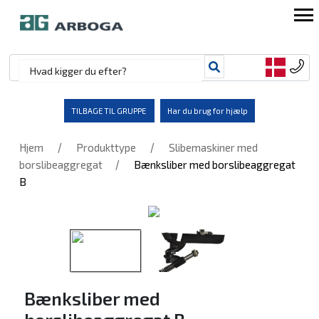
TILBAGE TIL GRUPPE
Har du brug for hjælp
/
/
Hjem
Produkttype
Slibemaskiner med
/
borslibeaggregat
Bænksliber med borslibeaggregat
B
Bænksliber med