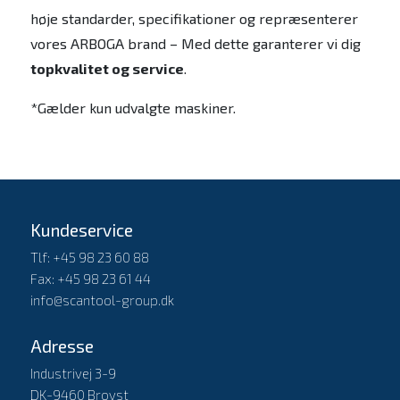
høje standarder, specifikationer og repræsenterer
vores ARBOGA brand – Med dette garanterer vi dig
topkvalitet og service
.
*Gælder kun udvalgte maskiner.
Kundeservice
Tlf: +45 98 23 60 88
Fax: +45 98 23 61 44
info@scantool-group.dk
Adresse
Industrivej 3-9
DK-9460 Brovst