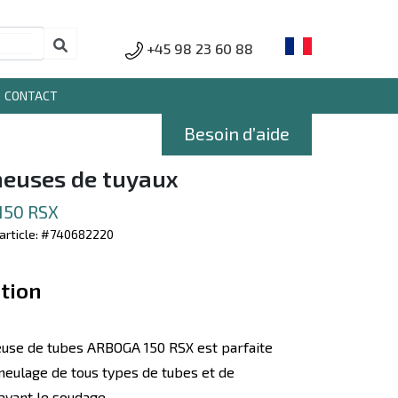
+45 98 23 60 88
CONTACT
Besoin d’aide
euses de tuyaux
150 RSX
article: #740682220
tion
use de tubes ARBOGA 150 RSX est parfaite
meulage de tous types de tubes et de
 avant le soudage.