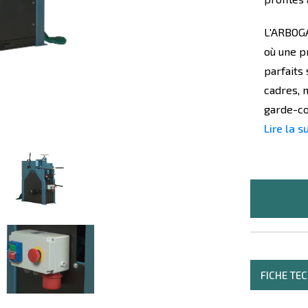
L'ARBOGA
où une pr
parfaits 
cadres, m
garde-cor
Lire la s
FICHE TE