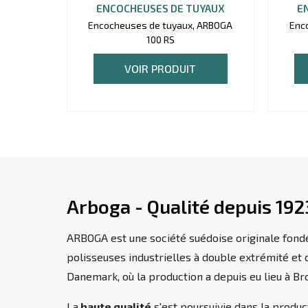
ENCOCHEUSES DE TUYAUX
E
Encocheuses de tuyaux, ARBOGA
Enc
100 RS
VOIR PRODUIT
Arboga - Qualité depuis 192
ARBOGA est une société suédoise originale fond
polisseuses industrielles à double extrémité et
Danemark, où la production a depuis eu lieu à B
La
haute qualité
s'est poursuivie dans la produ