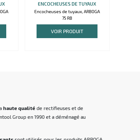
UX
ENCOCHEUSES DE TUYAUX
ENC
BOGA
Encocheuses de tuyaux, ARBOGA
Encoch
75 RB
VOIR PRODUIT
sa
haute qualité
de rectifieuses et de
cantool Group en 1990 et a déménagé au
osants
sont utilisés pour les produits ARBOGA,