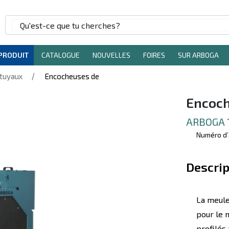
 PRODUIT
CATALOGUE
NOUVELLES
FOIRES
SUR ARBOGA
/
 tuyaux
Encocheuses de
Encoch
ARBOGA 
Numéro d’
Descrip
La meule
pour le 
profilés