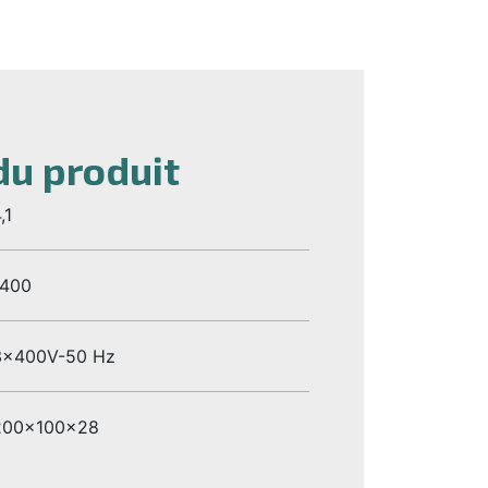
du produit
,1
1400
3x400V-50 Hz
200x100x28