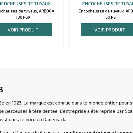
NCOCHEUSES DE TUYAUX
ENCOCHEUSES DE TUYA
ocheuses de tuyaux, ARBOGA
Encocheuses de tuyaux, AR
100 RSX
150 RS
VOIR PRODUIT
VOIR PRODUIT
3
ée en 1923. La marque est connue dans le monde entier pour 
 de perceuses à tête dentée. L'entreprise a été reprise par S
rovst dans le nord du Danemark.
ction au Danemark et seuls les
meilleurs matériaux et comp