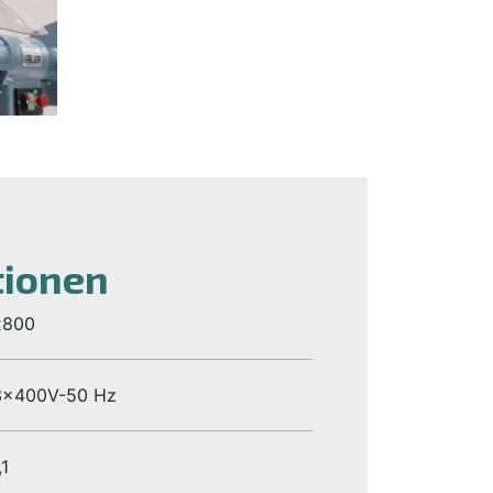
tionen
2800
3x400V-50 Hz
,1