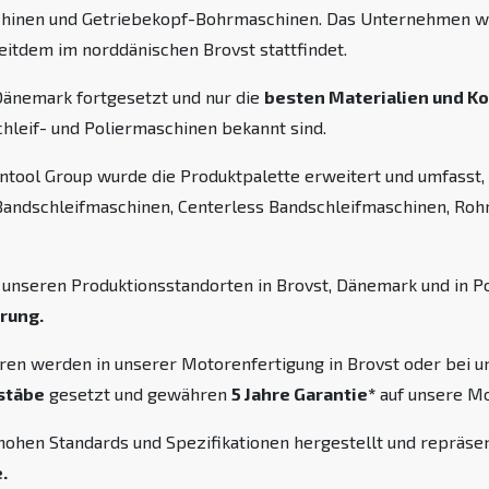
aschinen und Getriebekopf-Bohrmaschinen. Das Unternehmen 
eitdem im norddänischen Brovst stattfindet.
Dänemark fortgesetzt und nur die
besten Materialien und 
chleif- und Poliermaschinen bekannt sind.
ool Group wurde die Produktpalette erweitert und umfasst, h
Bandschleifmaschinen, Centerless Bandschleifmaschinen, Rohr
 unseren Produktionsstandorten in Brovst, Dänemark und in P
hrung.
ren werden in unserer Motorenfertigung in Brovst oder bei 
stäbe
gesetzt und gewähren
5 Jahre Garantie*
auf unsere Mo
hohen Standards und Spezifikationen hergestellt und repräs
.