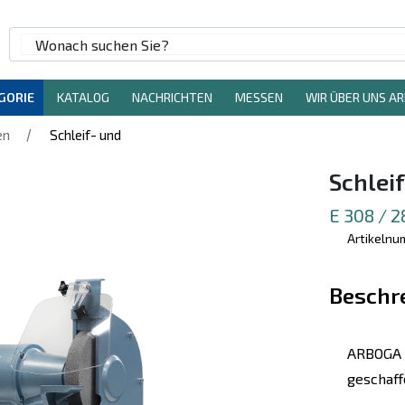
GORIE
KATALOG
NACHRICHTEN
MESSEN
WIR ÜBER UNS A
/
en
Schleif- und
Schlei
E 308 / 
Artikeln
Beschr
ARBOGA 
geschaff