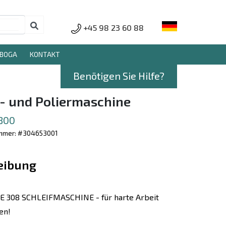
+45 98 23 60 88
RBOGA
KONTAKT
Benötigen Sie Hilfe?
f- und Poliermaschine
2800
ummer: #304653001
eibung
E 308 SCHLEIFMASCHINE - für harte Arbeit
en!