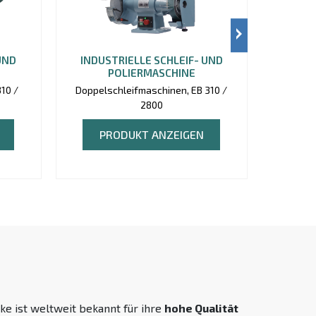
UND
INDUSTRIELLE SCHLEIF- UND
INDUS
POLIERMASCHINE
10 /
Doppelschleifmaschinen, EB 310 /
Doppel
2800
PRODUKT ANZEIGEN
P
e ist weltweit bekannt für ihre
hohe Qualität